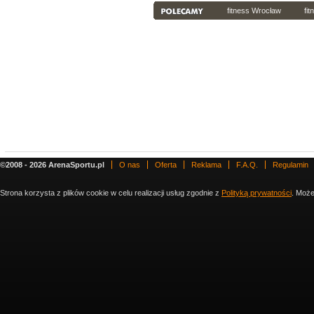
fitness Wrocław
fi
©2008 - 2026 ArenaSportu.pl
O nas
Oferta
Reklama
F.A.Q.
Regulamin
Strona korzysta z plików cookie w celu realizacji usług zgodnie z
Polityką prywatności
. Może