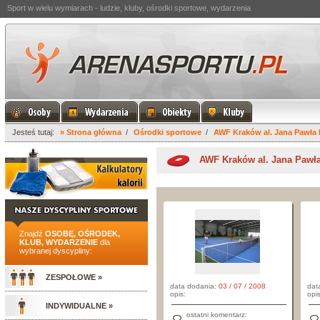
Sport w wielu wymiarach - ludzie, kluby, ośrodki sportowe, wydarzenia
Jesteś tutaj:
» Strona główna
/
Ośrodki sportowe
/
AWF Kraków al. Jana Pawła I
AWF Kraków al. Jana Pawła
Znajdź
OSOBĘ, OŚRODEK,
KLUB, WYDARZENIE
dla
wybranej dyscypliny:
ZESPOŁOWE »
data dodania:
03 / 07 / 2008
dat
opis:
opis
INDYWIDUALNE »
ostatni komentarz: