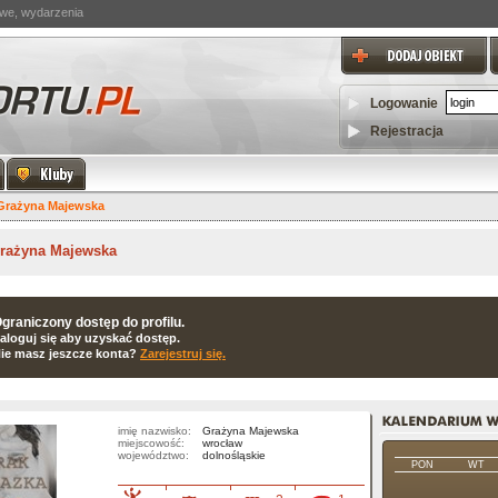
towe, wydarzenia
Logowanie
Rejestracja
Grażyna Majewska
rażyna Majewska
graniczony dostęp do profilu.
aloguj się aby uzyskać dostęp.
ie masz jeszcze konta?
Zarejestruj się.
imię nazwisko:
Grażyna Majewska
miejscowość:
wrocław
województwo:
dolnośląskie
PON
WT