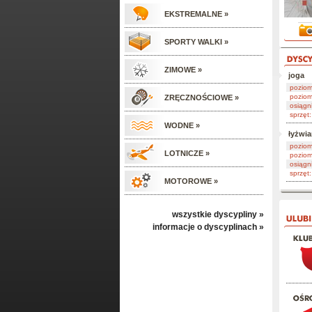
EKSTREMALNE »
SPORTY WALKI »
ZIMOWE »
joga
pozio
poziom
ZRĘCZNOŚCIOWE »
osiągni
sprzęt:
WODNE »
łyżwi
pozio
LOTNICZE »
poziom
osiągni
sprzęt:
MOTOROWE »
wszystkie dyscypliny »
informacje o dyscyplinach »