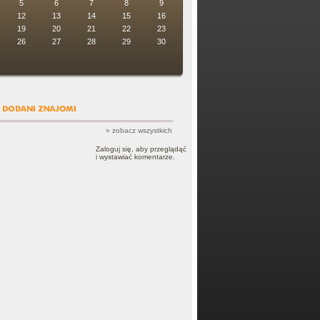
5
6
7
8
9
12
13
14
15
16
19
20
21
22
23
26
27
28
29
30
» zobacz wszystkich
Zaloguj się, aby przeglądąć
i wystawiać komentarze.