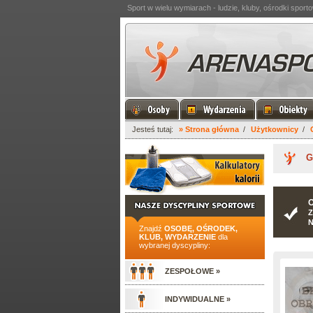
Sport w wielu wymiarach - ludzie, kluby, ośrodki spor
Jesteś tutaj:
» Strona główna
/
Użytkownicy
/
G
O
Z
N
Znajdź
OSOBĘ, OŚRODEK,
KLUB, WYDARZENIE
dla
wybranej dyscypliny:
ZESPOŁOWE »
INDYWIDUALNE »