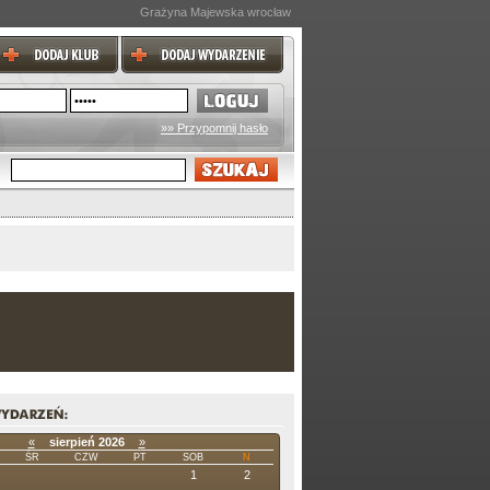
Grażyna Majewska wrocław
»» Przypomnij hasło
«
sierpień 2026
»
ŚR
CZW
PT
SOB
N
1
2