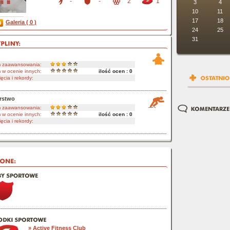
-
-
2
1
3
4
10
11
17
18
Galeria ( 0 )
24
25
31
m zaawansowania:
 w ocenie innych:
ilość ocen : 0
ęcia i rekordy:
arstwo
m zaawansowania:
 w ocenie innych:
ilość ocen : 0
ęcia i rekordy:
» Active Fitness Club